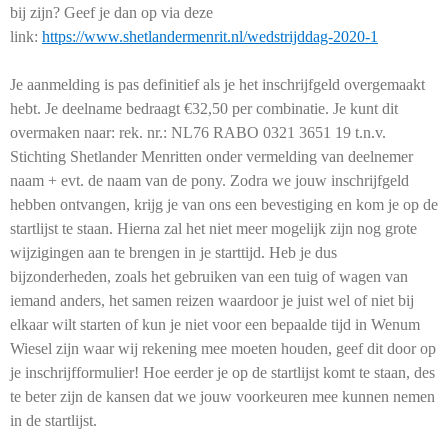
bij zijn? Geef je dan op via deze
link:
https://www.shetlandermenrit.nl/wedstrijddag-2020-1
Je aanmelding is pas definitief als je het inschrijfgeld overgemaakt
hebt. Je deelname bedraagt €32,50 per combinatie. Je kunt dit
overmaken naar: rek. nr.: NL76 RABO 0321 3651 19 t.n.v.
Stichting Shetlander Menritten onder vermelding van deelnemer
naam + evt. de naam van de pony. Zodra we jouw inschrijfgeld
hebben ontvangen, krijg je van ons een bevestiging en kom je op de
startlijst te staan. Hierna zal het niet meer mogelijk zijn nog grote
wijzigingen aan te brengen in je starttijd. Heb je dus
bijzonderheden, zoals het gebruiken van een tuig of wagen van
iemand anders, het samen reizen waardoor je juist wel of niet bij
elkaar wilt starten of kun je niet voor een bepaalde tijd in Wenum
Wiesel zijn waar wij rekening mee moeten houden, geef dit door op
je inschrijfformulier! Hoe eerder je op de startlijst komt te staan, des
te beter zijn de kansen dat we jouw voorkeuren mee kunnen nemen
in de startlijst.