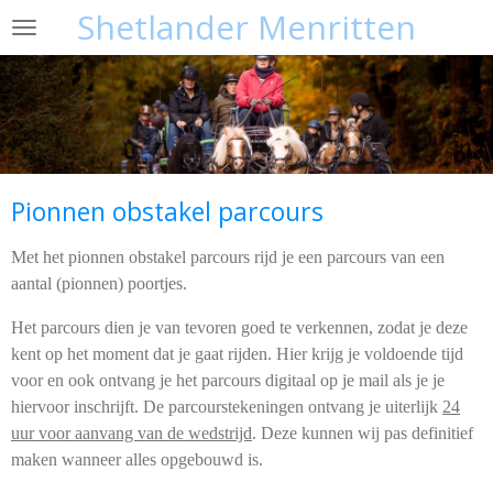
Shetlander Menritten
Ga
direct
naar
de
hoofdinhoud
Pionnen obstakel parcours
Met het pionnen obstakel parcours rijd je een parcours van een
aantal (pionnen) poortjes.
Het parcours dien je van tevoren goed te verkennen, zodat je deze
kent op het moment dat je gaat rijden. Hier krijg je voldoende tijd
voor en ook ontvang je het parcours digitaal op je mail als je je
hiervoor inschrijft. De parcourstekeningen ontvang je uiterlijk
24
uur voor aanvang van de wedstrijd
. Deze kunnen wij pas definitief
maken wanneer alles opgebouwd is.