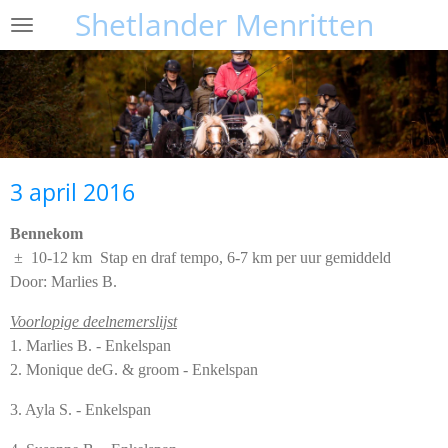
Shetlander Menritten
Ga
direct
naar
de
hoofdinhoud
3 april 2016
Bennekom
± 10-12 km Stap en draf tempo, 6-7 km per uur gemiddeld
Door: Marlies B.
Voorlopige deelnemerslijst
1. Marlies B. - Enkelspan
2. Monique deG. & groom - Enkelspan
3. Ayla S. - Enkelspan