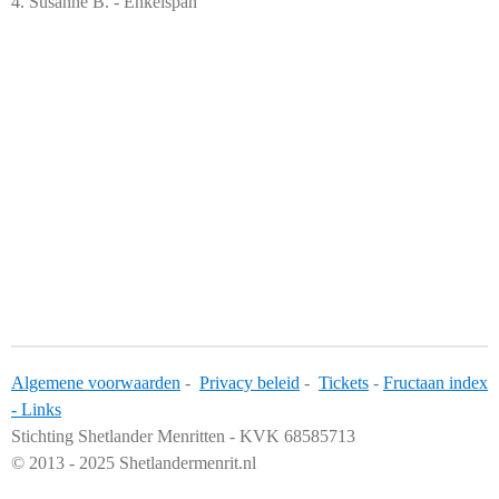
4. Susanne B. - Enkelspan
Algemene voorwaarden
-
Privacy beleid
-
Tickets
-
Fructaan index
-
Links
Stichting Shetlander Menritten - KVK 68585713
© 2013 - 2025 Shetlandermenrit.nl