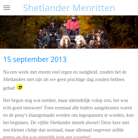
Shetlander Menritten
Ga
direct
naar
de
hoofdinhoud
15 september 2013
Na een week met enorm veel regen en narigheid, zouden het de
Shetlanders niet zijn als we geen prachtige dag zouden hebben
gehad
Het begon nog wat somber, maar uiteindelijk volop zon, het was
echt goed menweer! Toen eenmaal alle trailers aangekomen waren
en de pony's klaargemaakt werden om ingespannen te worden, kon
het beginnen. De vijfde Shetlander menrit alweer! Deze keer met
een kleiner clubje dan normaal, maar allemaal ongeveer zelfde
tempo en dat was eigenlijk juist een voordeel.