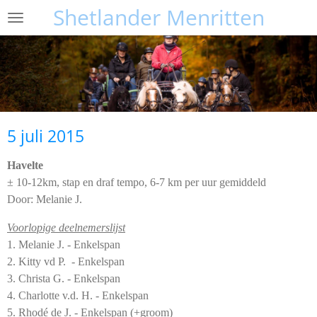
Shetlander Menritten
Ga
direct
naar
de
hoofdinhoud
5 juli 2015
Havelte
± 10-12km, stap en draf tempo, 6-7 km per uur gemiddeld
Door: Melanie J.
Voorlopige deelnemerslijst
1. Melanie J. - Enkelspan
2. Kitty vd P. - Enkelspan
3. Christa G. - Enkelspan
4. Charlotte v.d. H. - Enkelspan
5. Rhodé de J. - Enkelspan (+groom)