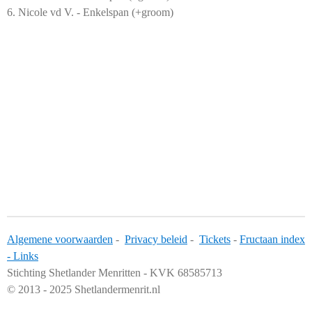
6. Nicole vd V. - Enkelspan (+groom)
Algemene voorwaarden
-
Privacy beleid
-
Tickets
-
Fructaan index
-
Links
Stichting Shetlander Menritten - KVK 68585713
© 2013 - 2025 Shetlandermenrit.nl