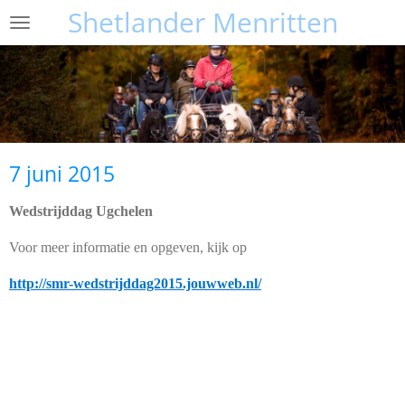
Shetlander Menritten
Ga
direct
naar
de
hoofdinhoud
7 juni 2015
Wedstrijddag Ugchelen
Voor meer informatie en opgeven, kijk op
http://smr-wedstrijddag2015.jouwweb.nl/