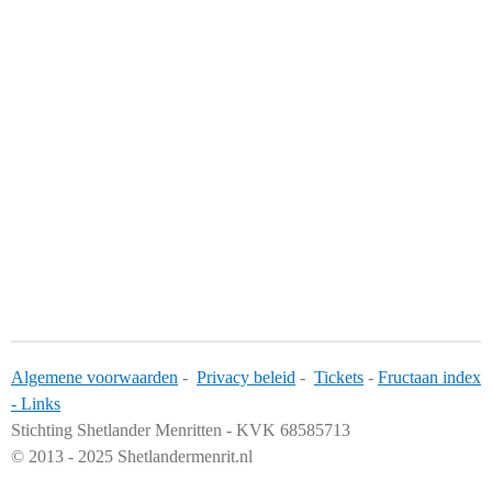
Algemene voorwaarden
-
Privacy beleid
-
Tickets
-
Fructaan index
-
Links
Stichting Shetlander Menritten - KVK 68585713
© 2013 - 2025 Shetlandermenrit.nl