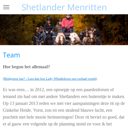
Shetlander Menritten
Ga
direct
naar
de
hoofdinhoud
Team
Hoe begon het allemaal?
(Bridgerton fan? - Lees dan hoe Lady Whistledown ons verhaal vertelt)
Er was eens… in 2012, een oproepje op een paardenforum of
iemand zin had om met andere Shetlanders een buitenritje te maken.
Op 13 januari 2013 reden we met vier aanspanningen deze rit op de
Ginkelse Heide. Vorst, zon en een stralend blauwe lucht, een
prachtrit met hele mooie herinneringen! Deze rit beviel zo goed, dat
er al gauw een volgende op de planning stond en voor ik het