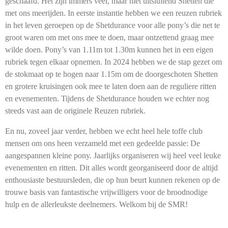
geschaafd. Het zijn immers veel, maar niet uitsluitend Shetten die
met ons meerijden. In eerste instantie hebben we een reuzen rubriek
in het leven geroepen op de Shetdurance voor alle pony’s die net te
groot waren om met ons mee te doen, maar ontzettend graag mee
wilde doen. Pony’s van 1.11m tot 1.30m kunnen het in een eigen
rubriek tegen elkaar opnemen. In 2024 hebben we de stap gezet om
de stokmaat op te hogen naar 1.15m om de doorgeschoten Shetten
en grotere kruisingen ook mee te laten doen aan de reguliere ritten
en evenementen. Tijdens de Shetdurance houden we echter nog
steeds vast aan de originele Reuzen rubriek.
En nu, zoveel jaar verder, hebben we echt heel hele toffe club
mensen om ons heen verzameld met een gedeelde passie: De
aangespannen kleine pony. Jaarlijks organiseren wij heel veel leuke
evenementen en ritten. Dit alles wordt georganiseerd door de altijd
enthousiaste bestuursleden, die op hun beurt kunnen rekenen op de
trouwe basis van fantastische vrijwilligers voor de broodnodige
hulp en de allerleukste deelnemers. Welkom bij de SMR!