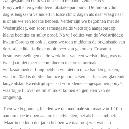
Aangespannen clinics, clinics aan de hand, zelfs het NK
Ponyvoetbal en geblindeerd obstakelparcours. De Indoor Clinic
dag is langzaam verandert in losse clinic dagen als daar vraag naar
is of als we een locatie hebben. Verder zijn we begonnen met de
Wedstrijddag, een soort samengestelde wedstrijd aangepast op
kleine beentjes en sulky proof. Na vijf edities van de Wedstrijddag
kwam Corona en ook al zaten we toen middenin de organisatie van
de zesde editie, is die er nooit meer van gekomen. Er waren
bestuurswisselingen en de werkdruk van een wedstrijddag was na
twee jaar niet meer te combineren met onze normale
werkzaamheden. Lang hebben we niet op onze handen gezeten,
want in 2020 is de Shetdurance geboren. Een jaarlijks terugkerende
lange afstandswedstrijd speciaal voor kleine aangespannen pony’s,
waarbij je fit over de finish moet komen en genieten van de
omgeving.
Toen we begonnen, hielden we de maximale stokmaat van 1.10m
aan om mee te doen aan onze activiteiten, net als het stamboek.
Maar in de loop der jaren hebben we daar nog wel wat aan