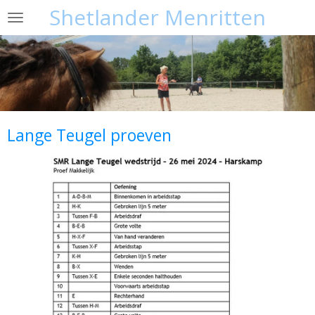
Shetlander Menritten
Ga
direct
naar
de
hoofdinhoud
Lange Teugel proeven