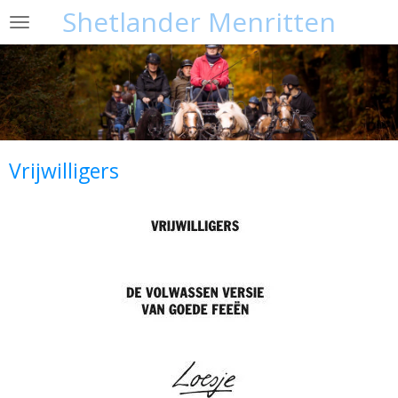
Shetlander Menritten
Ga
direct
naar
de
hoofdinhoud
Vrijwilligers