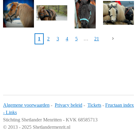
1
2
3
4
5
21
Algemene voorwaarden
-
Privacy beleid
-
Tickets
-
Fructaan index
-
Links
Stichting Shetlander Menritten - KVK 68585713
© 2013 - 2025 Shetlandermenrit.nl