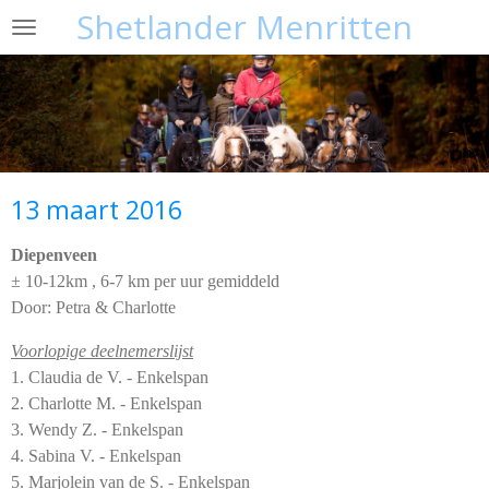
Shetlander Menritten
Ga
direct
naar
de
hoofdinhoud
13 maart 2016
Diepenveen
± 10-12km , 6-7 km per uur gemiddeld
Door: Petra & Charlotte
Voorlopige deelnemerslijst
1. Claudia de V. - Enkelspan
2. Charlotte M. - Enkelspan
3. Wendy Z. - Enkelspan
4. Sabina V. - Enkelspan
5. Marjolein van de S. - Enkelspan