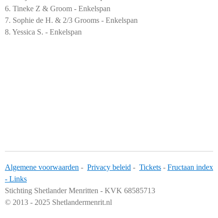
6. Tineke Z & Groom - Enkelspan
7. Sophie de H. & 2/3 Grooms - Enkelspan
8. Yessica S. - Enkelspan
Algemene voorwaarden
-
Privacy beleid
-
Tickets
-
Fructaan index
-
Links
Stichting Shetlander Menritten - KVK 68585713
© 2013 - 2025 Shetlandermenrit.nl