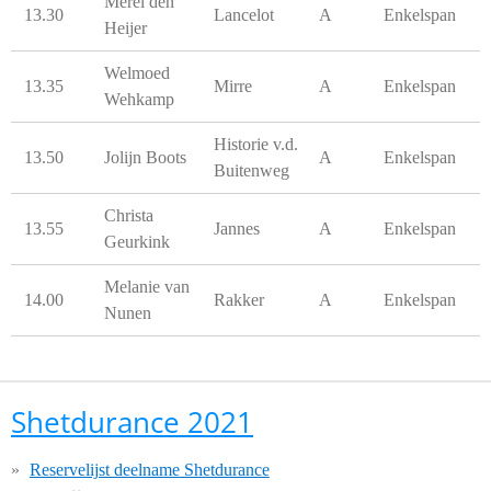
Merel den
13.30
Lancelot
A
Enkelspan
Heijer
Welmoed
13.35
Mirre
A
Enkelspan
Wehkamp
Historie v.d.
13.50
Jolijn Boots
A
Enkelspan
Buitenweg
Christa
13.55
Jannes
A
Enkelspan
Geurkink
Melanie van
14.00
Rakker
A
Enkelspan
Nunen
Shetdurance 2021
Reservelijst deelname Shetdurance