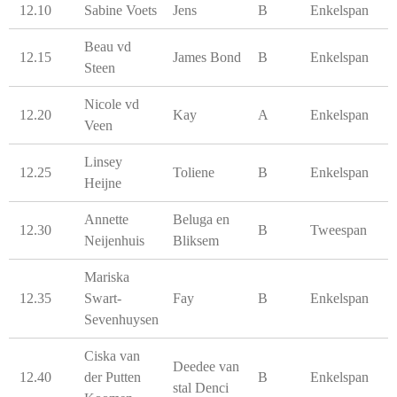
12.10
Sabine Voets
Jens
B
Enkelspan
Beau vd
12.15
James Bond
B
Enkelspan
Steen
Nicole vd
12.20
Kay
A
Enkelspan
Veen
Linsey
12.25
Toliene
B
Enkelspan
Heijne
Annette
Beluga en
12.30
B
Tweespan
Neijenhuis
Bliksem
Mariska
12.35
Swart-
Fay
B
Enkelspan
Sevenhuysen
Ciska van
Deedee van
12.40
der Putten
B
Enkelspan
stal Denci