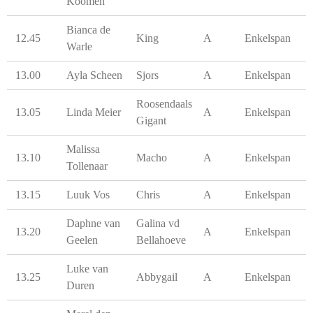
Koomen
Bianca de
12.45
King
A
Enkelspan
Warle
13.00
Ayla Scheen
Sjors
A
Enkelspan
Roosendaals
13.05
Linda Meier
A
Enkelspan
Gigant
Malissa
13.10
Macho
A
Enkelspan
Tollenaar
13.15
Luuk Vos
Chris
A
Enkelspan
Daphne van
Galina vd
13.20
A
Enkelspan
Geelen
Bellahoeve
Luke van
13.25
Abbygail
A
Enkelspan
Duren