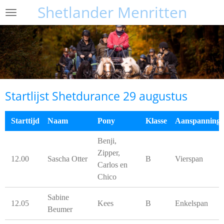
Shetlander Menritten
Ga
direct
naar
de
hoofdinhoud
Startlijst Shetdurance 29 augustus
Starttijd
Naam
Pony
Klasse
Aanspanning
Benji,
Zipper,
12.00
Sascha Otter
B
Vierspan
Carlos en
Chico
Sabine
12.05
Kees
B
Enkelspan
Beumer