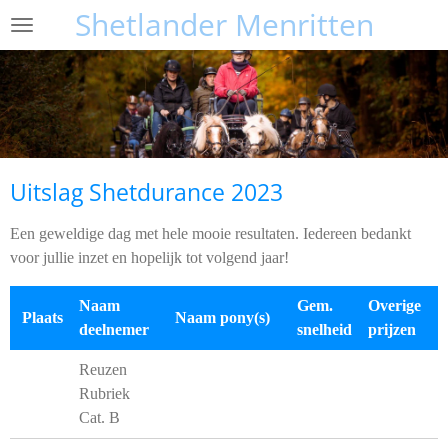
Shetlander Menritten
Ga
direct
naar
de
hoofdinhoud
Uitslag Shetdurance 2023
Een geweldige dag met hele mooie resultaten. Iedereen bedankt
voor jullie inzet en hopelijk tot volgend jaar!
Naam
Gem.
Overige
Plaats
Naam pony(s)
deelnemer
snelheid
prijzen
Reuzen
Rubriek
Cat. B