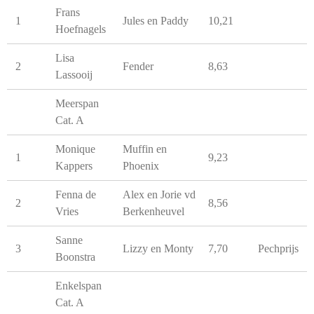
Frans
1
Jules en Paddy
10,21
Hoefnagels
Lisa
2
Fender
8,63
Lassooij
Meerspan
Cat. A
Monique
Muffin en
1
9,23
Kappers
Phoenix
Fenna de
Alex en Jorie vd
2
8,56
Vries
Berkenheuvel
Sanne
3
Lizzy en Monty
7,70
Pechprijs
Boonstra
Enkelspan
Cat. A