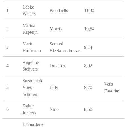
Lobke
1
Pico Bello
11,80
Weijers
Marina
2
Morris
10,84
Kapteijn
Marit
Sam vd
3
9,74
Hoffmann
Bleekmeerhoeve
Angeline
4
Dreamer
8,92
Steijvers
Suzanne de
Vet's
5
Vries-
Lilly
8,70
Favorite
Schuren
Esther
6
Nino
8,50
Jonkers
Emma-Jane