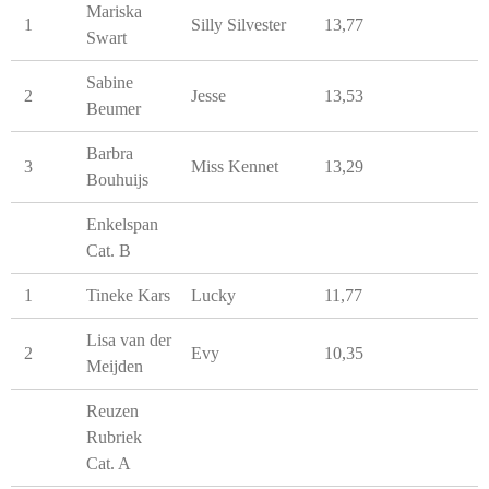
Mariska
1
Silly Silvester
13,77
Swart
Sabine
2
Jesse
13,53
Beumer
Barbra
3
Miss Kennet
13,29
Bouhuijs
Enkelspan
Cat. B
1
Tineke Kars
Lucky
11,77
Lisa van der
2
Evy
10,35
Meijden
Reuzen
Rubriek
Cat. A