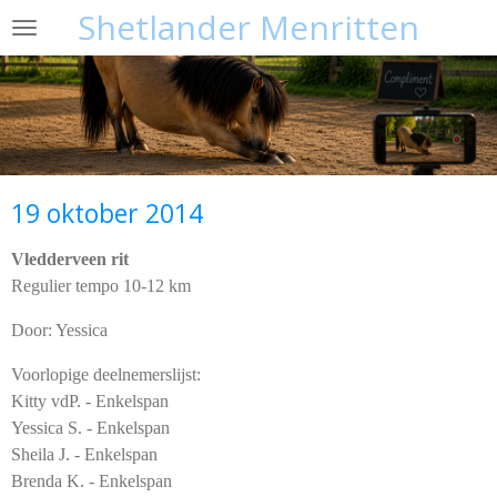
Shetlander Menritten
Ga
direct
naar
de
hoofdinhoud
19 oktober 2014
Vledderveen rit
Regulier tempo 10-12 km
Door: Yessica
Voorlopige deelnemerslijst:
Kitty vdP. - Enkelspan
Yessica S. - Enkelspan
Sheila J. - Enkelspan
Brenda K. - Enkelspan