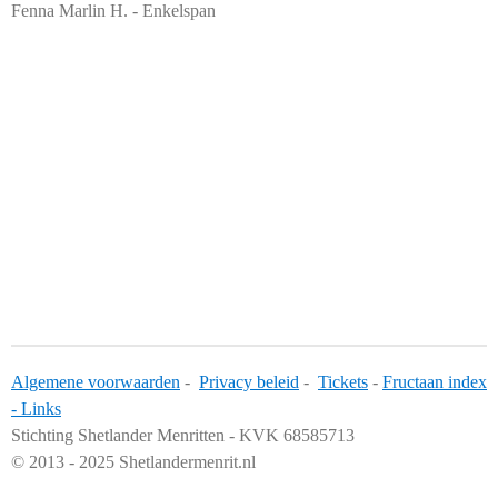
Fenna Marlin H. - Enkelspan
Algemene voorwaarden
-
Privacy beleid
-
Tickets
-
Fructaan index
-
Links
Stichting Shetlander Menritten - KVK 68585713
© 2013 - 2025 Shetlandermenrit.nl