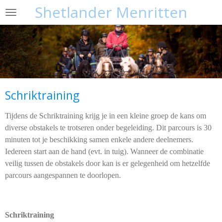
Shetlander Menritten
Ga
direct
naar
de
hoofdinhoud
Schriktraining
Tijdens de Schriktraining krijg je in een kleine groep de kans om
diverse obstakels te trotseren onder begeleiding. Dit parcours is 30
minuten tot je beschikking samen enkele andere deelnemers.
Iedereen start aan de hand (evt. in tuig). Wanneer de combinatie
veilig tussen de obstakels door kan is er gelegenheid om hetzelfde
parcours aangespannen te doorlopen.
Schriktraining