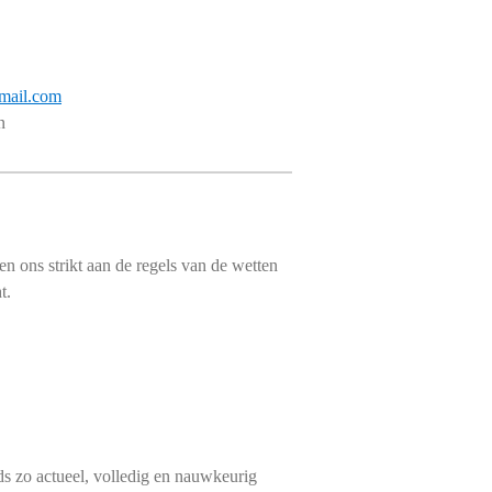
mail.com
n
 ons strikt aan de regels van de wetten
t.
eds zo actueel, volledig en nauwkeurig