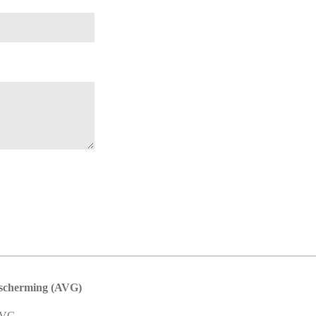
escherming (AVG)
AVG.