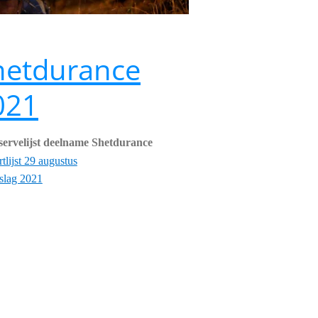
hetdurance
021
servelijst deelname Shetdurance
rtlijst 29 augustus
slag 2021