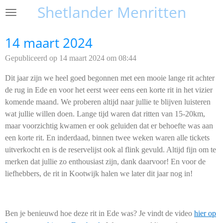
Shetlander Menritten
Ga
direct
naar
14 maart 2024
de
Gepubliceerd op 14 maart 2024 om 08:44
hoofdinhoud
Dit jaar zijn we heel goed begonnen met een mooie lange rit achter
de rug in Ede en voor het eerst weer eens een korte rit in het vizier
komende maand. We proberen altijd naar jullie te blijven luisteren
wat jullie willen doen. Lange tijd waren dat ritten van 15-20km,
maar voorzichtig kwamen er ook geluiden dat er behoefte was aan
een korte rit. En inderdaad, binnen twee weken waren alle tickets
uitverkocht en is de reservelijst ook al flink gevuld. Altijd fijn om te
merken dat jullie zo enthousiast zijn, dank daarvoor! En voor de
liefhebbers, de rit in Kootwijk halen we later dit jaar nog in!
Ben je benieuwd hoe deze rit in Ede was? Je vindt de video
hier op