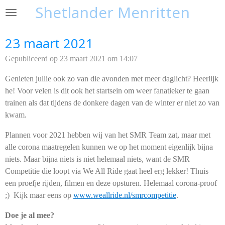
Shetlander Menritten
Ga
direct
naar
23 maart 2021
de
Gepubliceerd op 23 maart 2021 om 14:07
hoofdinhoud
Genieten jullie ook zo van die avonden met meer daglicht? Heerlijk
he! Voor velen is dit ook het startsein om weer fanatieker te gaan
trainen als dat tijdens de donkere dagen van de winter er niet zo van
kwam.
Plannen voor 2021 hebben wij van het SMR Team zat, maar met
alle corona maatregelen kunnen we op het moment eigenlijk bijna
niets. Maar bijna niets is niet helemaal niets, want de SMR
Competitie die loopt via We All Ride gaat heel erg lekker! Thuis
een proefje rijden, filmen en deze opsturen. Helemaal corona-proof
;) Kijk maar eens op
www.weallride.nl/smrcompetitie
.
Doe je al mee?