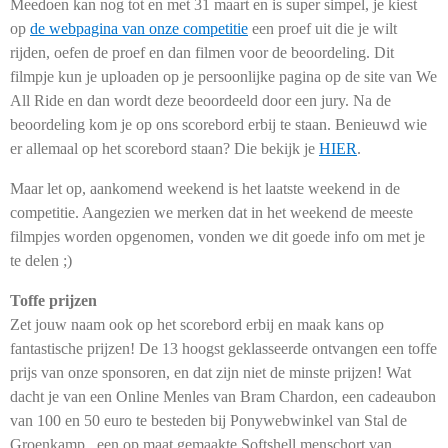
Meedoen kan nog
tot en met 31 maart
en is super simpel, je kiest
op
de webpagina van onze competitie
een proef uit die je wilt
rijden, oefen de proef en dan filmen voor de beoordeling. Dit
filmpje kun je uploaden op je persoonlijke pagina op de site van We
All Ride en dan wordt deze beoordeeld door een jury. Na de
beoordeling kom je op ons scorebord erbij te staan. Benieuwd wie
er allemaal op het scorebord staan? Die bekijk je
HIER
.
Maar let op, aankomend weekend is het
laatste weekend
in de
competitie. Aangezien we merken dat in het weekend de meeste
filmpjes worden opgenomen, vonden we dit goede info om met je
te delen ;)
Toffe prijzen
Zet jouw naam ook op het scorebord erbij en maak kans op
fantastische prijzen! De 13 hoogst geklasseerde ontvangen een toffe
prijs van onze sponsoren, en dat zijn niet de minste prijzen! Wat
dacht je van een Online Menles van Bram Chardon, een cadeaubon
van 100 en 50 euro te besteden bij Ponywebwinkel van Stal de
Groenkamp , een op maat gemaakte Softshell menschort van