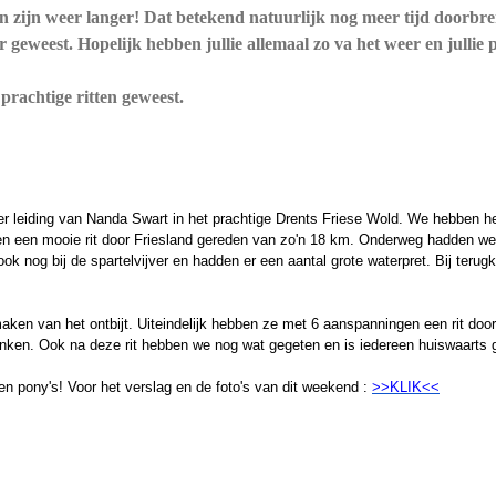
gen zijn weer langer! Dat betekend natuurlijk nog meer tijd doorb
geweest. Hopelijk hebben jullie allemaal zo va het weer en jullie
prachtige ritten geweest.
r leiding van Nanda Swart in het prachtige Drents Friese Wold. We hebben he
gen een mooie rit door Friesland gereden van zo'n 18 km. Onderweg hadden w
ook nog bij de spartelvijver en hadden er een aantal grote waterpret. Bij ter
ken van het ontbijt. Uiteindelijk hebben ze met 6 aanspanningen een rit doo
inken. Ook na deze rit hebben we nog wat gegeten en is iedereen huiswaarts 
n pony's! Voor het verslag en de foto's van dit weekend :
>>KLIK<<