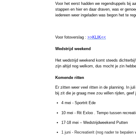
Voor het eerst hadden we regendruppels bij a
stappen en hier en daar draven, was er genoeg
iedereen weer ingeladen was begon het te reg
Voor fotoverslag :
>>KLIK<<
Wedstrijd weekend
Het wedstrijd weekend komt steeds dichterbij!
zijn altijd nog welkom, dus mocht je zin hebb
Komende ritten
Er zitten weer veel ritten in de planning. In 
bij zit die je graag mee zou willen rijden, ge
4 mei - Sportrit Ede
10 mei - Rit Exloo . Tempo tussen recreatie
17-18 mei – Wedstrijdweekend Putten
1 juni - Recreatierit (nog nader te bepalen 