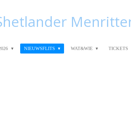
Shetlander Menritte
2026
NIEUWSFLITS
WAT&WIE
TICKETS