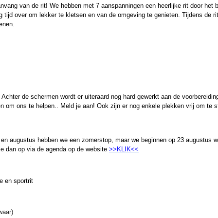
anvang van de rit! We hebben met 7 aanspanningen een heerlijke rit door het
 tijd over om lekker te kletsen en van de omgeving te genieten. Tijdens de r
enen.
 Achter de schermen wordt er uiteraard nog hard gewerkt aan de voorbereiding
en om ons te helpen.. Meld je aan! Ook zijn er nog enkele plekken vrij om te 
juli en augustus hebben we een zomerstop, maar we beginnen op 23 augustus weer
ef je dan op via de agenda op de website
>>KLIK<<
 en sportrit
waar)