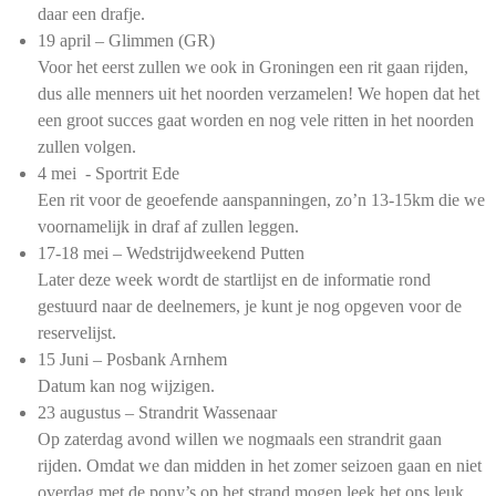
daar een drafje.
19 april – Glimmen (GR)
Voor het eerst zullen we ook in Groningen een rit gaan rijden,
dus alle menners uit het noorden verzamelen! We hopen dat het
een groot succes gaat worden en nog vele ritten in het noorden
zullen volgen.
4 mei - Sportrit Ede
Een rit voor de geoefende aanspanningen, zo’n 13-15km die we
voornamelijk in draf af zullen leggen.
17-18 mei – Wedstrijdweekend Putten
Later deze week wordt de startlijst en de informatie rond
gestuurd naar de deelnemers, je kunt je nog opgeven voor de
reservelijst.
15 Juni – Posbank Arnhem
Datum kan nog wijzigen.
23 augustus – Strandrit Wassenaar
Op zaterdag avond willen we nogmaals een strandrit gaan
rijden. Omdat we dan midden in het zomer seizoen gaan en niet
overdag met de pony’s op het strand mogen leek het ons leuk