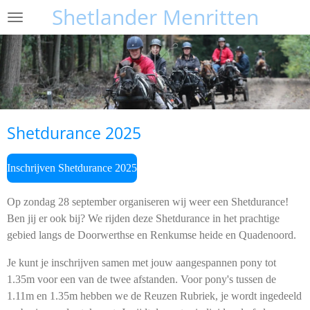
Shetlander Menritten
Ga
direct
naar
de
hoofdinhoud
Shetdurance 2025
Inschrijven Shetdurance 2025
Op zondag 28 september organiseren wij weer een Shetdurance!
Ben jij er ook bij? We rijden deze Shetdurance in het prachtige
gebied langs de Doorwerthse en Renkumse heide en Quadenoord.
Je kunt je inschrijven samen met jouw aangespannen pony tot
1.35m voor een van de twee afstanden. Voor pony's tussen de
1.11m en 1.35m hebben we de Reuzen Rubriek, je wordt ingedeeld