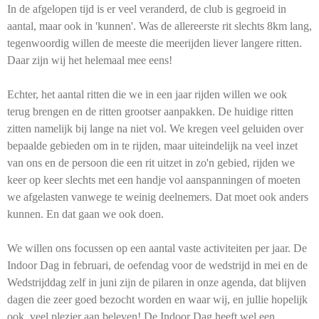
In de afgelopen tijd is er veel veranderd, de club is gegroeid in
aantal, maar ook in 'kunnen'. Was de allereerste rit slechts 8km lang,
tegenwoordig willen de meeste die meerijden liever langere ritten.
Daar zijn wij het helemaal mee eens!
Echter, het aantal ritten die we in een jaar rijden willen we ook
terug brengen en de ritten grootser aanpakken. De huidige ritten
zitten namelijk bij lange na niet vol. We kregen veel geluiden over
bepaalde gebieden om in te rijden, maar uiteindelijk na veel inzet
van ons en de persoon die een rit uitzet in zo'n gebied, rijden we
keer op keer slechts met een handje vol aanspanningen of moeten
we afgelasten vanwege te weinig deelnemers. Dat moet ook anders
kunnen. En dat gaan we ook doen.
We willen ons focussen op een aantal vaste activiteiten per jaar. De
Indoor Dag in februari, de oefendag voor de wedstrijd in mei en de
Wedstrijddag zelf in juni zijn de pilaren in onze agenda, dat blijven
dagen die zeer goed bezocht worden en waar wij, en jullie hopelijk
ook, veel plezier aan beleven! De Indoor Dag heeft wel een