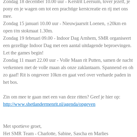
Zondag 18 december 10.00 uur - Kerstrit Leersum, tover jezelf, je
pony en je wagen om tot een prachtige kerstcreatie en rij met ons
mee.
Zondag 15 januari 10.00 uur - Nieuwjaarsrit Loenen, ±20km en
open t/m stokmaat 1.30m.
Zondag 19 februari 09.00 - Indoor Dag Arnhem, SMR organiseert
een gezellige Indoor Dag met een aantal uitdagende beproevingen.
Let the games begin!
Zondag 11 maart 22.00 uur - Volle Maan rit Putten, samen de nacht
verkennen met de volle maan als onze zaklantaarn. Spannend en oh
zo gaaf! Rit is ongeveer 10km en gaat veel over verharde paden in
het bos.
Zin om mee te gaan met een van deze ritten? Geef je hier op:
http://www.shetlandermenrit.nl/agenda/opgeven
Met sportieve groet,
Het SMR Team - Charlotte, Sabine, Sascha en Marlies