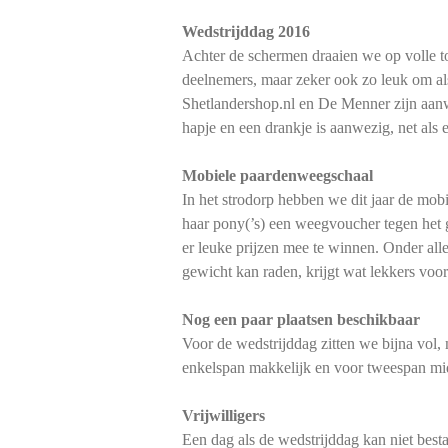
Wedstrijddag 2016
Achter de schermen draaien we op volle toe
deelnemers, maar zeker ook zo leuk om als 
Shetlandershop.nl en De Menner zijn aanwez
hapje en een drankje is aanwezig, net als 
Mobiele paardenweegschaal
In het strodorp hebben we dit jaar de mo
haar pony(’s) een weegvoucher tegen het g
er leuke prijzen mee te winnen. Onder al
gewicht kan raden, krijgt wat lekkers voo
Nog een paar plaatsen beschikbaar
Voor de wedstrijddag zitten we bijna vol, 
enkelspan makkelijk en voor tweespan midd
Vrijwilligers
Een dag als de wedstrijddag kan niet best