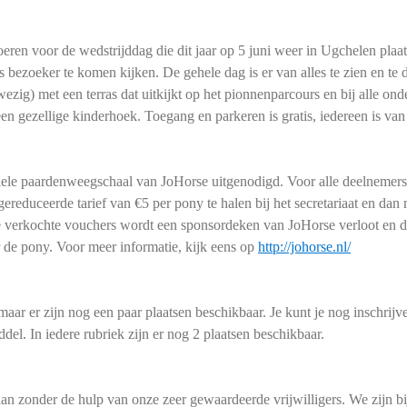
ren voor de wedstrijddag die dit jaar op 5 juni weer in Ugchelen plaats
bezoeker te komen kijken. De gehele dag is er van alles te zien en te do
ig) met een terras dat uitkijkt op het pionnenparcours en bij alle ond
een gezellige kinderhoek. Toegang en parkeren is gratis, iedereen is va
biele paardenweegschaal van JoHorse uitgenodigd. Voor alle deelnemers 
ereduceerde tarief van €5 per pony te halen bij het secretariaat en da
le verkochte vouchers wordt een sponsordeken van JoHorse verloot en d
r de pony. Voor meer informatie, kijk eens op
http://johorse.nl/
maar er zijn nog een paar plaatsen beschikbaar. Je kunt je nog inschrij
el. In iedere rubriek zijn er nog 2 plaatsen beschikbaar.
aan zonder de hulp van onze zeer gewaardeerde vrijwilligers. We zijn 