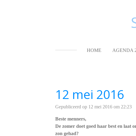
Ga
direct
naar
de
hoofdinhoud
HOME
AGENDA 
12 mei 2016
Gepubliceerd op 12 mei 2016 om 22:23
Beste menners,
De zomer doet goed haar best en laat on
zon gehad?