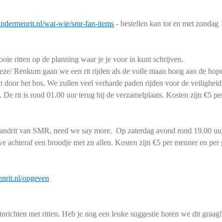
andermenrit.nl/wat-wie/smr-fan-items
- bestellen kan tot en met zondag 
ie ritten op de planning waar je je voor in kunt schrijven.
ze/ Renkum gaan we een rit rijden als de volle maan hoog aan de hopel
rit door het bos. We zullen veel verharde paden rijden voor de veilighe
. De rit is rond 01.00 uur terug bij de verzamelplaats. Kosten zijn €5 
trandrit van SMR, need we say more.
Op zaterdag avond rond 19.00 uur 
we achteraf een broodje met zn allen. Kosten zijn €5 per menner en pe
nrit.nl/opgeven
nrichten met ritten. Heb je nog een leuke suggestie horen we dit graag!