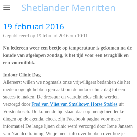
Shetlander Menritten
Ga
direct
naar
19 februari 2016
de
Gepubliceerd op 19 februari 2016 om 10:11
hoofdinhoud
Nu iedereen weer een beetje op temperatuur is gekomen na de
koude van afgelopen zondag, is het tijd voor een terugblik en
een vooruitblik.
Indoor Clinic Dag
Allereerst willen we nogmaals onze vrijwilligers bedanken die het
mede mogelijk hebben gemaakt om de indoor clinic dag tot een
succes te maken. De dressuur en vaardigheids clinic werden
verzorgd door
Fred van Vliet van Smalltown Horse Stables
uit
Vorstenbosch. De komende tijd staan daar op mengebied leuke
dingen op de agenda, check zijn Facebook pagina voor meer
informatie! De lange lijnen clinic werd verzorgd door Irene Janssen
van Nadalco training. Wil je meer info over hebben over hoe je