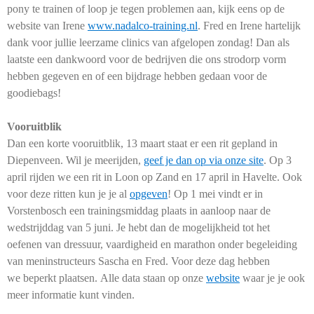
pony te trainen of loop je tegen problemen aan, kijk eens op de
website van Irene
www.nadalco-training.nl
. Fred en Irene hartelijk
dank voor jullie leerzame clinics van afgelopen zondag! Dan als
laatste een dankwoord voor de bedrijven die ons strodorp vorm
hebben gegeven en of een bijdrage hebben gedaan voor de
goodiebags!
Vooruitblik
Dan een korte vooruitblik, 13 maart staat er een rit gepland in
Diepenveen. Wil je meerijden,
geef je dan op via onze site
. Op 3
april rijden we een rit in Loon op Zand en 17 april in Havelte. Ook
voor deze ritten kun je je al
opgeven
! Op 1 mei vindt er in
Vorstenbosch een trainingsmiddag plaats in aanloop naar de
wedstrijddag van 5 juni. Je hebt dan de mogelijkheid tot het
oefenen van dressuur, vaardigheid en marathon onder begeleiding
van meninstructeurs Sascha en Fred. Voor deze dag hebben
we beperkt plaatsen. Alle data staan op onze
website
waar je je ook
meer informatie kunt vinden.