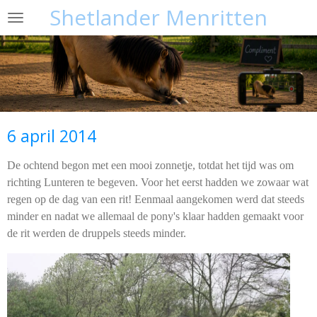
Shetlander Menritten
Ga
direct
naar
de
hoofdinhoud
6 april 2014
De ochtend begon met een mooi zonnetje, totdat het tijd was om
richting Lunteren te begeven. Voor het eerst hadden we zowaar wat
regen op de dag van een rit! Eenmaal aangekomen werd dat steeds
minder en nadat we allemaal de pony's klaar hadden gemaakt voor
de rit werden de druppels steeds minder.