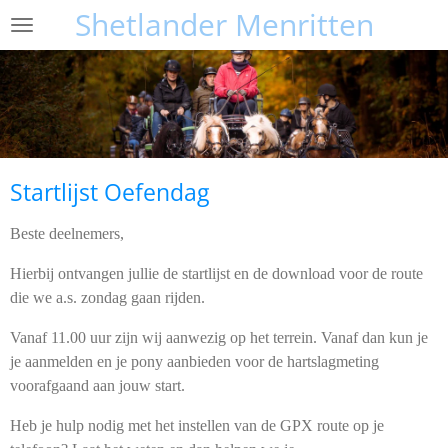
Shetlander Menritten
Ga
direct
naar
de
hoofdinhoud
Startlijst Oefendag
Beste deelnemers,
Hierbij ontvangen jullie de startlijst en de download voor de route
die we a.s. zondag gaan rijden.
Vanaf 11.00 uur zijn wij aanwezig op het terrein. Vanaf dan kun je
je aanmelden en je pony aanbieden voor de hartslagmeting
voorafgaand aan jouw start.
Heb je hulp nodig met het instellen van de GPX route op je