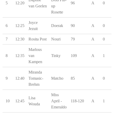
5
12:20
96
A
0
van Geelen
up
Rosette
Joyce
6
12:25
Doerak
90
A
0
Jezuit
7
12:30
Rosita Post
Nouri
79
A
0
Marlous
8
12:35
van
Tinky
109
A
1
Kampen
Miranda
9
12:40
Tomasic-
Matcho
85
A
0
Brehm
Miss
Lisa
10
12:45
April -
118-120
A
1
Wouda
Emeraldo