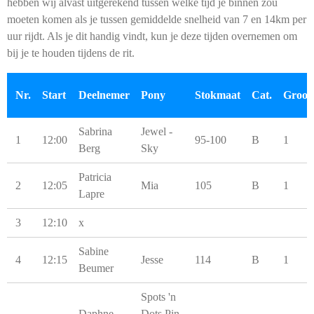
hebben wij alvast uitgerekend tussen welke tijd je binnen zou
moeten komen als je tussen gemiddelde snelheid van 7 en 14km per
uur rijdt. Als je dit handig vindt, kun je deze tijden overnemen om
bij je te houden tijdens de rit.
Nr.
Start
Deelnemer
Pony
Stokmaat
Cat.
Groo
Sabrina
Jewel -
1
12:00
95-100
B
1
Berg
Sky
Patricia
2
12:05
Mia
105
B
1
Lapre
3
12:10
x
Sabine
4
12:15
Jesse
114
B
1
Beumer
Spots 'n
Daphne
Dots Pin-