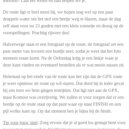
telefoon? Laat het weten en dan helpen we je.
De route ligt er heel mooi bij, we hopen nog wel op een paar
druppels water om het stof een beetje weg te blazen, maar de dag
zelf staat voor nu 23 graden met een klein zonnetje en droog op de
voorspellingen. Prachtig rijweer dus!
Halverwege staat er een fotograaf op de route, de fotograaf zet een
paar meter van tevoren een bordje neer, zodat je weet dat het foto
moment eraan komt. Na de Oefendag krijg je een linkje waar je
deze kunt vinden en eventueel bestellen als er wat moois tussen zit.
Helemaal op het einde van de route kan het zijn dat de GPX route
je weer opnieuw de route op wil sturen. Dat deed hij in ieder geval
bij ons toen we hem gingen testrijden. Dat ligt niet aan de GPX,
maar Komoot was overijverig. We zullen er voor zorgen dat er een
bordje op de route staat op dat punt waar op staat FINISH en een
pijl welke kant op. Op dat moment ben je bijna bij de finish.
Tip voor jouw start
: Zorg ervoor dat je al goed los gestapt bent voor