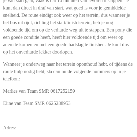
je van start gaat, vaak is dat 10 minuten van tevoren instappen. Je
kunt dan direct in draf van start, wat goed is voor je gemiddelde
snelheid. De route eindigt ook weer op het terrein, dus wanneer je
het bos uit rijdt, richting het start/finish terrein, heb je nog
voldoende tijd om op de verharde weg uit te stappen. Een pony die
een goede conditie heeft, heeft hier voldoende tijd om weer op
adem te komen en met een goede hartslag te finishen. Je kunt dus
op het onverharde lekker doorlopen.
Wanneer je onderweg naar het terrein oponthoud hebt, of tijdens de
route hulp nodig hebt, sla dan nu de volgende nummers op in je
telefoon:
Marlies van Team SMR 0617252159
Eline van Team SMR 0625288953
Adres: