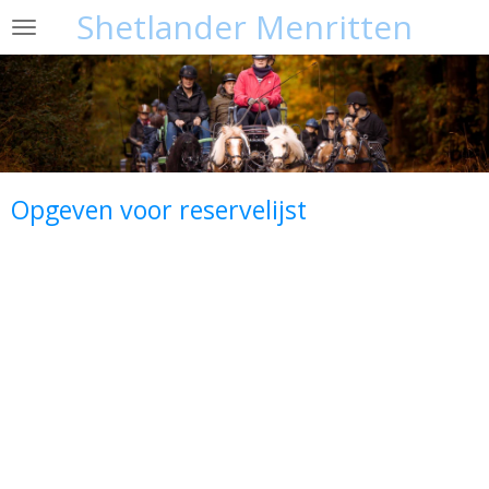
Shetlander Menritten
Ga
direct
naar
de
hoofdinhoud
Opgeven voor reservelijst