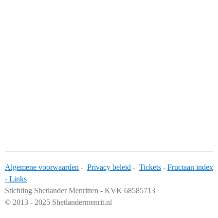
Algemene voorwaarden
-
Privacy beleid
-
Tickets
-
Fructaan index
-
Links
Stichting Shetlander Menritten - KVK 68585713
© 2013 - 2025 Shetlandermenrit.nl