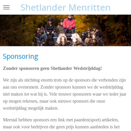
Shetlander Menritten
Ga
direct
naar
de
hoofdinhoud
Sponsoring
Zonder sponsoren geen Shetlander Wedstrijddag!
We zijn als stichting enorm trots op de sponsors die verbonden zijn
aan ons evenement. Zonder sponsors kunnen we de wedstrijddag
niet maken tot wat hij is. Vele trouwe sponsoren waar we ieder jaar
op mogen rekenen, maar ook nieuwe sponsors die onze
wedstrijddag mogelijk maken.
Meestal hebben sponsors een link met paarden(sport) artikelen,
maar ook voor bedrijven die geen prijs kunnen aanbieden is het