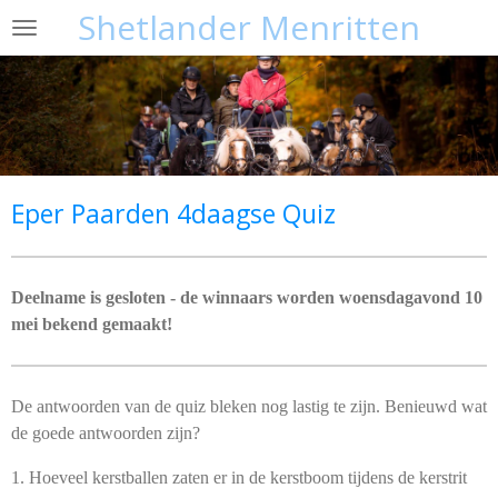
Shetlander Menritten
Ga
direct
naar
de
hoofdinhoud
Eper Paarden 4daagse Quiz
Deelname is gesloten - de winnaars worden woensdagavond 10
mei bekend gemaakt!
De antwoorden van de quiz bleken nog lastig te zijn. Benieuwd wat
de goede antwoorden zijn?
1. Hoeveel kerstballen zaten er in de kerstboom tijdens de kerstrit