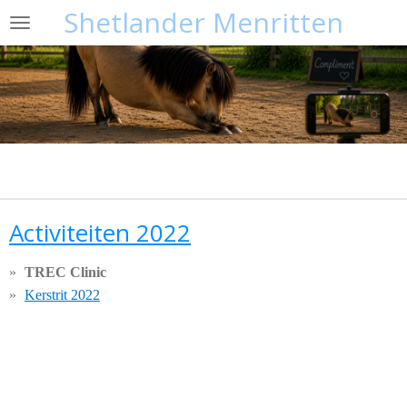
Shetlander Menritten
Ga
direct
naar
de
hoofdinhoud
Activiteiten 2022
TREC Clinic
Kerstrit 2022