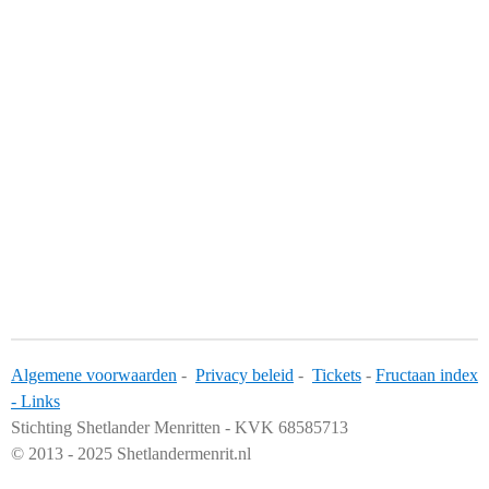
Algemene voorwaarden
-
Privacy beleid
-
Tickets
-
Fructaan index
-
Links
Stichting Shetlander Menritten - KVK 68585713
© 2013 - 2025 Shetlandermenrit.nl