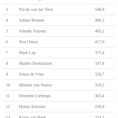
3
Nicole van der Veen
548,8
4
Sabine Beumer
486,5
5
Jolanda Terpstra
483,2
6
Noa Ottens
417,0
7
Marit Lap
371,4
8
Marlies Beekhuizen
347,8
9
Fenna de Vries
328,7
10
Melanie van Nunen
318,5
11
Henriette Liebregts
303,4
12
Henny Klooster
239,9
13
Romy van Beek
224,2