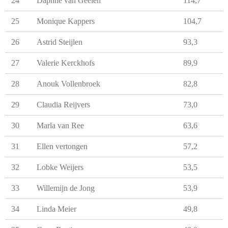
24
Daphne van Geelen
114,7
25
Monique Kappers
104,7
26
Astrid Steijlen
93,3
27
Valerie Kerckhofs
89,9
28
Anouk Vollenbroek
82,8
29
Claudia Reijvers
73,0
30
Marla van Ree
63,6
31
Ellen vertongen
57,2
32
Lobke Weijers
53,5
33
Willemijn de Jong
53,9
34
Linda Meier
49,8