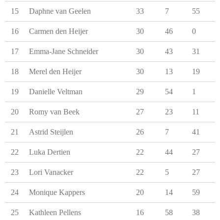
15
Daphne van Geelen
33
7
55
16
Carmen den Heijer
30
46
0
17
Emma-Jane Schneider
30
43
31
18
Merel den Heijer
30
13
19
19
Danielle Veltman
29
54
1
20
Romy van Beek
27
23
11
21
Astrid Steijlen
26
7
41
22
Luka Dertien
22
44
27
23
Lori Vanacker
22
5
27
24
Monique Kappers
20
14
59
25
Kathleen Pellens
16
58
38