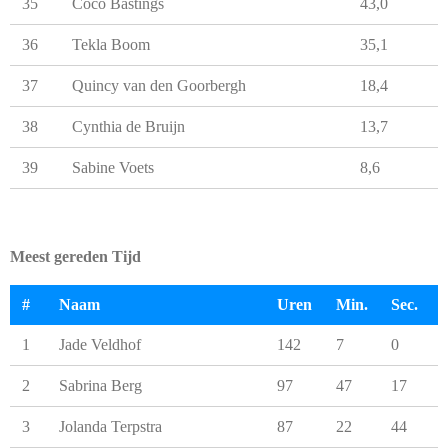
35
Coco Bastings
43,0
36
Tekla Boom
35,1
37
Quincy van den Goorbergh
18,4
38
Cynthia de Bruijn
13,7
39
Sabine Voets
8,6
Meest gereden Tijd
#
Naam
Uren
Min.
Sec.
1
Jade Veldhof
142
7
0
2
Sabrina Berg
97
47
17
3
Jolanda Terpstra
87
22
44