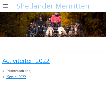
Shetlander Menritten
Ga
direct
naar
de
hoofdinhoud
Activiteiten 2022
Plukwandeling
Kerstrit 2022