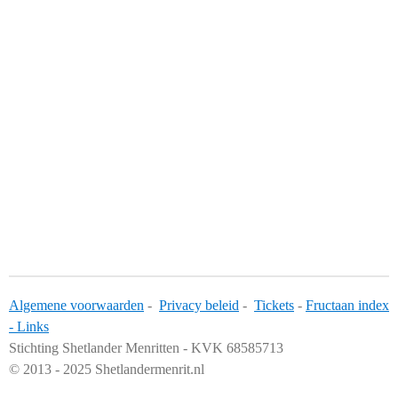
Algemene voorwaarden
-
Privacy beleid
-
Tickets
-
Fructaan index
-
Links
Stichting Shetlander Menritten - KVK 68585713
© 2013 - 2025 Shetlandermenrit.nl