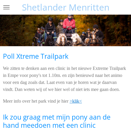
Shetlander Menritten
Ga
direct
naar
de
hoofdinhoud
Poll Xtreme Trailpark
We zitten te denken aan een clinic in het nieuwe Extreme Trailpark
in Empe voor pony's tot 1.10m. en zijn benieuwd naar het animo
voor een dag zoals dat. Laat even van je horen wat je daarvan
vindt. Dan weten wij of we hier wel of niet iets mee gaan doen.
Meer info over het park vind je hier
>klik<
Ik zou graag met mijn pony aan de
hand meedoen met een clinic