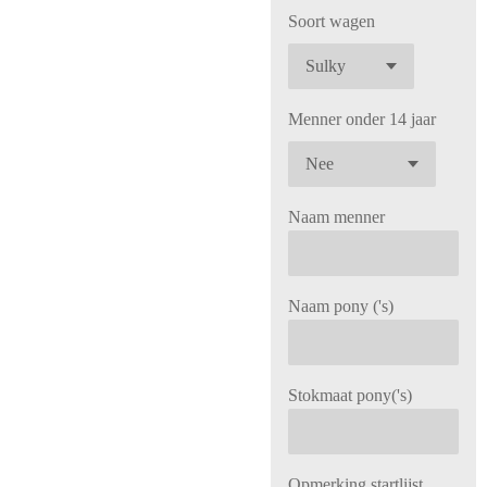
Soort wagen
Menner onder 14 jaar
Naam menner
Naam pony ('s)
Stokmaat pony('s)
Opmerking startlijst