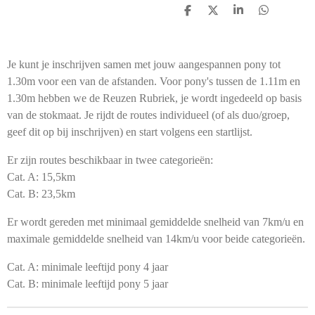
D
D
S
D
e
e
h
e
l
e
a
l
e
l
r
e
n
e
n
Je kunt je inschrijven samen met jouw aangespannen pony tot
1.30m voor een van de afstanden. Voor pony's tussen de 1.11m en
1.30m hebben we de Reuzen Rubriek, je wordt ingedeeld op basis
van de stokmaat. Je rijdt de routes individueel (of als duo/groep,
geef dit op bij inschrijven) en start volgens een startlijst.
Er zijn routes beschikbaar in twee categorieën:
Cat. A: 15,5km
Cat. B: 23,5km
Er wordt gereden met minimaal gemiddelde snelheid van 7km/u en
maximale gemiddelde snelheid van 14km/u voor beide categorieën.
Cat. A: minimale leeftijd pony 4 jaar
Cat. B: minimale leeftijd pony 5 jaar