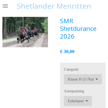
Shetlander Menritten
Ga
direct
naar
SMR
de
Shetdurance
hoofdinhoud
2026
€ 30,00
Categorie
Aanspanning