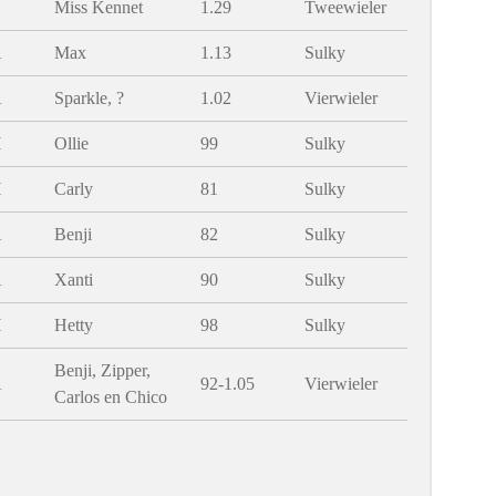
B
Miss Kennet
1.29
Tweewieler
A
Max
1.13
Sulky
A
Sparkle, ?
1.02
Vierwieler
H
Ollie
99
Sulky
H
Carly
81
Sulky
A
Benji
82
Sulky
A
Xanti
90
Sulky
H
Hetty
98
Sulky
Benji, Zipper,
A
92-1.05
Vierwieler
Carlos en Chico