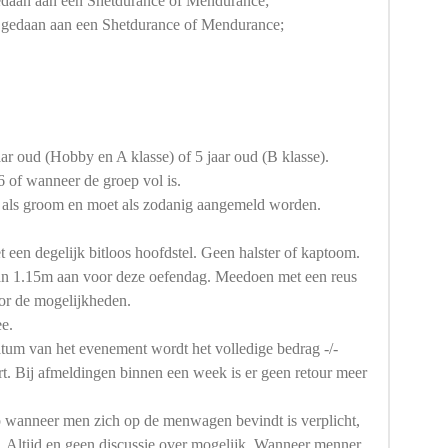
edaan aan een Shetdurance of Mendurance;
 gedaan aan een Shetdurance of Mendurance;
ar oud (Hobby en A klasse) of 5 jaar oud (B klasse).
 of wanneer de groep vol is.
ok als groom en moet als zodanig aangemeld worden.
een degelijk bitloos hoofdstel. Geen halster of kaptoom.
n 1.15m aan voor deze oefendag. Meedoen met een reus
or de mogelijkheden.
e.
tum van het evenement wordt het volledige bedrag -/-
rt. Bij afmeldingen binnen een week is er geen retour meer
 wanneer men zich op de menwagen bevindt is verplicht,
 Altijd en geen discussie over mogelijk. Wanneer menner