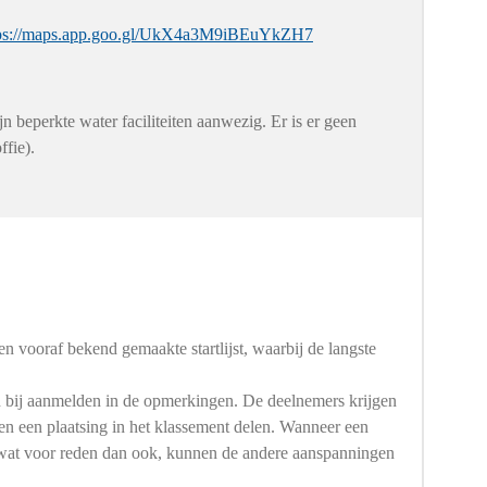
tps://maps.app.goo.gl/UkX4a3M9iBEuYkZH7
ijn beperkte water faciliteiten aanwezig. Er is er geen
fie).
en vooraf bekend gemaakte startlijst, waarbij de langste
an bij aanmelden in de opmerkingen. De deelnemers krijgen
llen een plaatsing in het klassement delen. Wanneer een
 wat voor reden dan ook, kunnen de andere aanspanningen