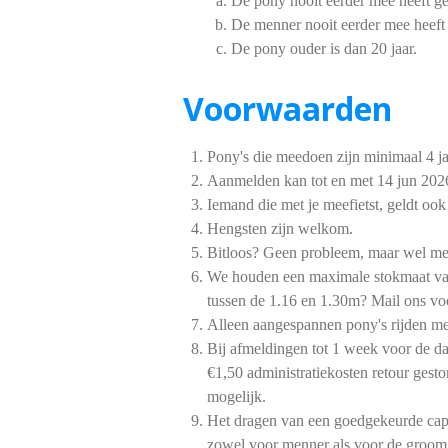
De pony nooit eerder mee heeft g
De menner nooit eerder mee heeft
De pony ouder is dan 20 jaar.
Voorwaarden
Pony's die meedoen zijn minimaal 4 ja
Aanmelden kan tot en met 14 jun 2026
Iemand die met je meefietst, geldt o
Hengsten zijn welkom.
Bitloos? Geen probleem, maar wel met 
We houden een maximale stokmaat va
tussen de 1.16 en 1.30m? Mail ons vo
Alleen aangespannen pony's rijden me
Bij afmeldingen tot 1 week voor de da
€1,50 administratiekosten retour gesto
mogelijk.
Het dragen van een goedgekeurde cap
zowel voor menner als voor de groom.