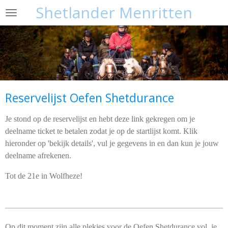
Shetlander Menritten
Ga
direct
naar
de
hoofdinhoud
Reservelijst Oefen Shetdurance
Je stond op de reservelijst en hebt deze link gekregen om je
deelname ticket te betalen zodat je op de startlijst komt. Klik
hieronder op 'bekijk details', vul je gegevens in en dan kun je jouw
deelname afrekenen.
Tot de 21e in Wolfheze!
Op dit moment zijn alle plekjes voor de Oefen Shetdurance vol, je