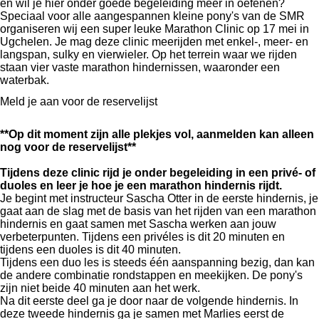
en wil je hier onder goede begeleiding meer in oefenen?
Speciaal voor alle aangespannen kleine pony's van de SMR
organiseren wij een super leuke Marathon Clinic op 17 mei in
Ugchelen. Je mag deze clinic meerijden met enkel-, meer- en
langspan, sulky en vierwieler. Op het terrein waar we rijden
staan vier vaste marathon hindernissen, waaronder een
waterbak.
Meld je aan voor de reservelijst
**Op dit moment zijn alle plekjes vol, aanmelden kan alleen
nog voor de reservelijst**
Tijdens deze clinic rijd je onder begeleiding in een privé- of
duoles en leer je hoe je een marathon hindernis rijdt.
Je begint met instructeur Sascha Otter in de eerste hindernis, je
gaat aan de slag met de basis van het rijden van een marathon
hindernis en gaat samen met Sascha werken aan jouw
verbeterpunten. Tijdens een privéles is dit 20 minuten en
tijdens een duoles is dit 40 minuten.
Tijdens een duo les is steeds één aanspanning bezig, dan kan
de andere combinatie rondstappen en meekijken. De pony's
zijn niet beide 40 minuten aan het werk.
Na dit eerste deel ga je door naar de volgende hindernis. In
deze tweede hindernis ga je samen met Marlies eerst de