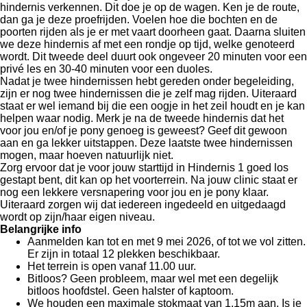
hindernis verkennen. Dit doe je op de wagen. Ken je de route,
dan ga je deze proefrijden. Voelen hoe die bochten en de
poorten rijden als je er met vaart doorheen gaat. Daarna sluiten
we deze hindernis af met een rondje op tijd, welke genoteerd
wordt. Dit tweede deel duurt ook ongeveer 20 minuten voor een
privé les en 30-40 minuten voor een duoles.
Nadat je twee hindernissen hebt gereden onder begeleiding,
zijn er nog twee hindernissen die je zelf mag rijden. Uiteraard
staat er wel iemand bij die een oogje in het zeil houdt en je kan
helpen waar nodig. Merk je na de tweede hindernis dat het
voor jou en/of je pony genoeg is geweest? Geef dit gewoon
aan en ga lekker uitstappen. Deze laatste twee hindernissen
mogen, maar hoeven natuurlijk niet.
Zorg ervoor dat je voor jouw starttijd in Hindernis 1 goed los
gestapt bent, dit kan op het voorterrein. Na jouw clinic staat er
nog een lekkere versnapering voor jou en je pony klaar.
Uiteraard zorgen wij dat iedereen ingedeeld en uitgedaagd
wordt op zijn/haar eigen niveau.
Belangrijke info
Aanmelden kan tot en met 9 mei 2026, of tot we vol zitten.
Er zijn in totaal 12 plekken beschikbaar.
Het terrein is open vanaf 11.00 uur.
Bitloos? Geen probleem, maar wel met een degelijk
bitloos hoofdstel. Geen halster of kaptoom.
We houden een maximale stokmaat van 1.15m aan. Is je