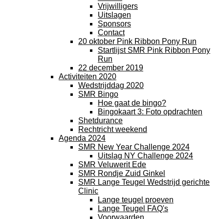
Vrijwilligers
Uitslagen
Sponsors
Contact
20 oktober Pink Ribbon Pony Run
Startlijst SMR Pink Ribbon Pony
Run
22 december 2019
Activiteiten 2020
Wedstrijddag 2020
SMR Bingo
Hoe gaat de bingo?
Bingokaart 3: Foto opdrachten
Shetdurance
Rechtricht weekend
Agenda 2024
SMR New Year Challenge 2024
Uitslag NY Challenge 2024
SMR Veluwerit Ede
SMR Rondje Zuid Ginkel
SMR Lange Teugel Wedstrijd gerichte
Clinic
Lange teugel proeven
Lange Teugel FAQ's
Voorwaarden