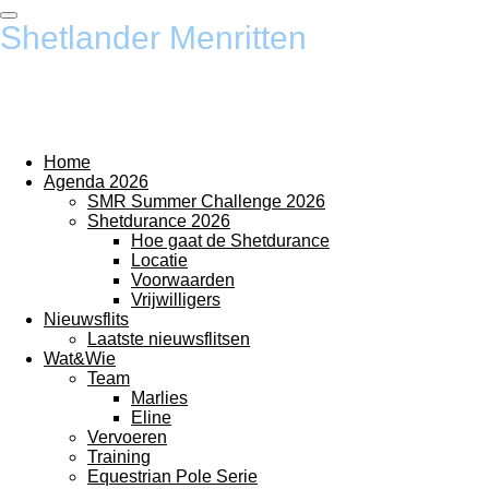
Ga
Shetlander Menritten
direct
naar
de
hoofdinhoud
Home
Agenda 2026
SMR Summer Challenge 2026
Shetdurance 2026
Hoe gaat de Shetdurance
Locatie
Voorwaarden
Vrijwilligers
Nieuwsflits
Laatste nieuwsflitsen
Wat&Wie
Team
Marlies
Eline
Vervoeren
Training
Equestrian Pole Serie