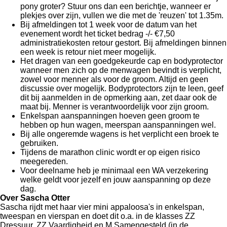
pony groter? Stuur ons dan een berichtje, wanneer er
plekjes over zijn, vullen we die met de 'reuzen' tot 1.35m.
Bij afmeldingen tot 1 week voor de datum van het
evenement wordt het ticket bedrag -/- €7,50
administratiekosten retour gestort. Bij afmeldingen binnen
een week is retour niet meer mogelijk.
Het dragen van een goedgekeurde cap en bodyprotector
wanneer men zich op de menwagen bevindt is verplicht,
zowel voor menner als voor de groom. Altijd en geen
discussie over mogelijk. Bodyprotectors zijn te leen, geef
dit bij aanmelden in de opmerking aan, zet daar ook de
maat bij. Menner is verantwoordelijk voor zijn groom.
Enkelspan aanspanningen hoeven geen groom te
hebben op hun wagen, meerspan aanspanningen wel.
Bij alle ongeremde wagens is het verplicht een broek te
gebruiken.
Tijdens de marathon clinic wordt er op eigen risico
meegereden.
Voor deelname heb je minimaal een WA verzekering
welke geldt voor jezelf en jouw aanspanning op deze
dag.
Over Sascha Otter
Sascha rijdt met haar vier mini appaloosa's in enkelspan,
tweespan en vierspan en doet dit o.a. in de klasses ZZ
Dressuur, ZZ Vaardigheid en M Samengesteld (in de